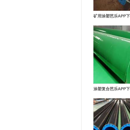
矿用涂塑芭乐APP
IOS厂家
涂塑复合芭乐APP
IOS