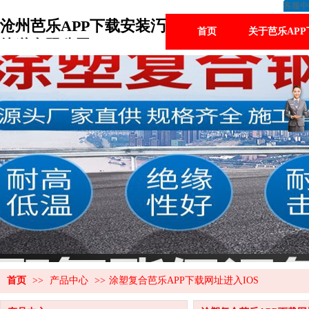
客服中
沧州芭乐APP下载安装汅
首页
关于芭乐AP
管道有限公司
首页
>>
产品中心
>>
涂塑复合芭乐APP下载网址进入IOS