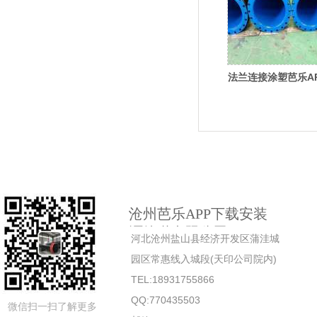
法兰连接涂塑芭乐A
进入IOS
沧州芭乐APP下载安装
汅管道有限公司
河北沧州盐山县经济开发区蒲洼城
园区常惠线入城段(天印公司院内)
TEL:18931755866
QQ:770435503
微信扫一扫了解更多