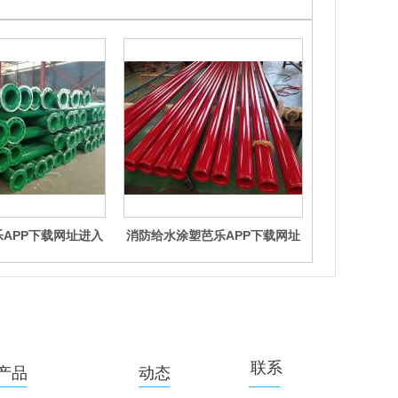
APP下载网址进入
消防给水涂塑芭乐APP下载网址
消防涂塑芭乐
IOS制造
进入IOS
I
联系
产品
动态