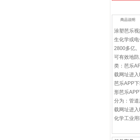
商品说明
涂塑芭乐视
生化学或电化
2800多亿
可有效地防止
类：芭乐AP
载网址进入
芭乐APP
形芭乐APP
分为
载网址进入I
化学工业用