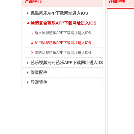
产品中心
详细说明
保温芭乐APP下载网址进入IOS
涂塑复合芭乐APP下载网址进入IOS
给水涂塑芭乐APP下载网址进入IOS
矿用涂塑芭乐APP下载网址进入IOS
消防涂塑芭乐APP下载网址进入IOS
芭乐视频污污芭乐APP下载网址进入IOS
管道配件
异形管件