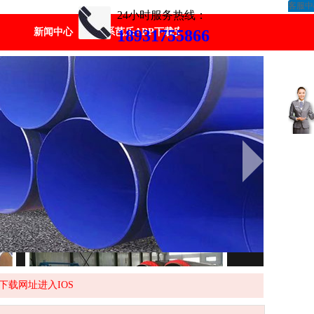
客服中
24小时服务热线：
新闻中心
联系芭乐APP下载安装汅
18931755866
下载网址进入IOS