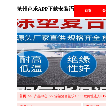
沧州芭乐APP下载安装汅
首页
关
管道有限公司
首页
>>
产品中心
>>
涂塑复合芭乐APP下载网址进入IOS