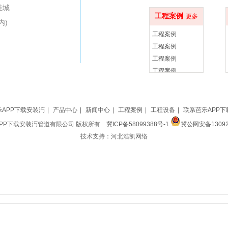
洼城
工程案例
更多
内)
工程案例
工程案例
工程案例
工程案例
APP下载安装汅
|
产品中心
|
新闻中心
|
工程案例
|
工程设备
|
联系芭乐APP下
P下载安装汅管道有限公司 版权所有
冀ICP备58099388号-1
冀公网安备130925
技术支持：河北浩凯网络