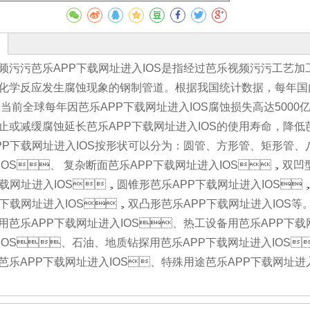
频污污芭乐APP下载网址进入IOS是指经过芭乐视频污污工艺加
学反应发生腐蚀现象的钢制管道。根据我国统计数据，每
。当前全球每年因芭乐APP下载网址进入IOS腐蚀损失高达5000亿
或减缓腐蚀延长芭乐APP下载网址进入IOS的使用寿命，降低
P下载网址进入IOS按形状可以分为：圆管、方形管、矩形管、
IOS、 复杂断面芭乐APP下载网址进入IOS，双凹
下载网址进入IOS，圆锥形芭乐APP下载网址进入IOS
下载网址进入IOS，双凸形芭乐APP下载网址进入IOS等
：管道用芭乐APP下载网址进入IOS、热工设备用芭乐APP下
OS、石油、地质钻探用芭乐APP下载网址进入IOS
芭乐APP下载网址进入IOS、特殊用途芭乐APP下载网址进入