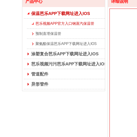
产品中心
详细说明
保温芭乐APP下载网址进入IOS
芭乐视频APP官方入口钢蒸汽保温管
预制直埋保温管
聚氨酯保温芭乐APP下载网址进入IOS
涂塑复合芭乐APP下载网址进入IOS
芭乐视频污污芭乐APP下载网址进入IOS
管道配件
异形管件