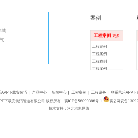
案例
装
洼城
工程案例
更多
内)
工程案例
工程案例
工程案例
工程案例
APP下载安装汅
|
产品中心
|
新闻中心
|
工程案例
|
工程设备
|
联系芭乐APP下
P下载安装汅管道有限公司 版权所有
冀ICP备58099388号-1
冀公网安备130925
技术支持：河北浩凯网络