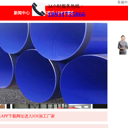
客服中
24小时服务热线：
新闻中心
联系芭乐APP下载安装汅
18931755866
APP下载网址进入IOS加工厂家