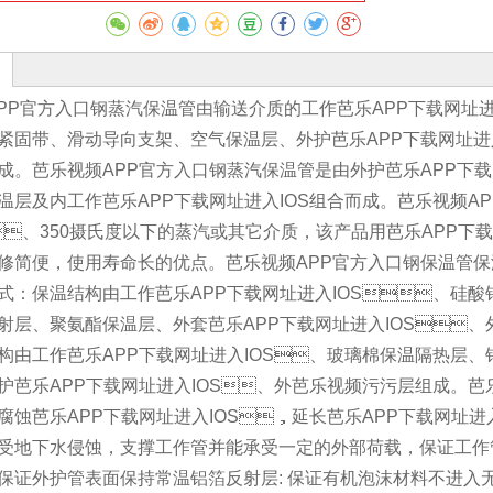
PP官方入口钢蒸汽保温管由输送介质的工作芭乐APP下载网址进入I
钢紧固带、滑动导向支架、空气保温层、外护芭乐AP
成。芭乐视频APP官方入口钢蒸汽保温管是由外护芭乐APP下载
、保温层及内工作芭乐APP下载网址进入IOS组合而成。芭乐
、350摄氏度以下的蒸汽或其它介质，该产品用芭乐APP下载
检修简便，使用寿命长的优点。芭乐视频APP官方入口钢保
：保温结构由工作芭乐APP下载网址进入IOS、硅酸铝、减
反射层、聚氨酯保温层、外套芭乐APP下载网址进入IOS
温结构由工作芭乐APP下载网址进入IOS、玻璃棉保温隔热层、铝
、外护芭乐APP下载网址进入IOS、外芭乐视频污污层组成。
腐蚀芭乐APP下载网址进入IOS，延长芭乐APP下载网址进入I
地下水侵蚀，支撑工作管并能承受一定的外部荷载，保证工
，保证外护管表面保持常温铝箔反射层: 保证有机泡沫材料不进