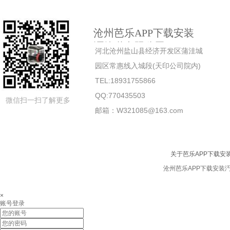
沧州芭乐APP下载安装
汅管道有限公司
河北沧州盐山县经济开发区蒲洼城
园区常惠线入城段(天印公司院内)
TEL:18931755866
QQ:770435503
微信扫一扫了解更多
邮箱：W321085@163.com
关于芭乐APP下载安
沧州芭乐APP下载安装汅
×
账号登录