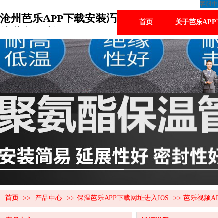
客服中
沧州芭乐APP下载安装汅
首页
关于芭乐AP
管道有限公司
首页
>>
产品中心
>>
保温芭乐APP下载网址进入IOS
>>
芭乐视频A