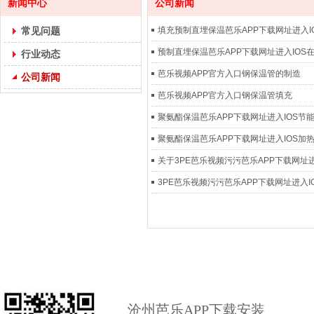
新闻中心
公司新闻
常见问题
填充预制直埋保温芭乐APP下载网址进入I
预制直埋保温芭乐APP下载网址进入IOS
行业动态
芭乐视频APP官方入口钢保温管的制造
公司新闻
芭乐视频APP官方入口钢保温管填充
聚氨酯保温芭乐APP下载网址进入IOS节
聚氨酯保温芭乐APP下载网址进入IOS加
关于3PE芭乐视频污污芭乐APP下载网址进
3PE芭乐视频污污芭乐APP下载网址进入I
沧州芭乐APP下载安装